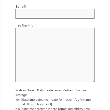
Betreff
Ihre Nachricht
Wählen Sie ein Datum oder einen Zeitraum für Ihre
Anfrage:
von [datetime datetime-1 date-format:mm/dd/yy time-
format:HH:mm first-day:1]
bis [datetime datetime-2 date-format:mm/dd/yy time-